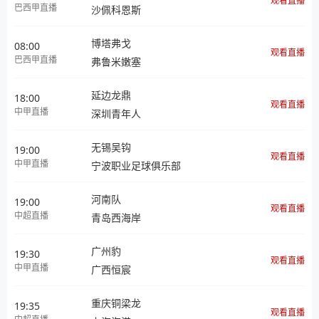
观看直播
巴西甲直播
沙佩科恩斯
博塔弗戈
08:00
观看直播
巴西甲直播
弗鲁米嫩塞
延边龙鼎
18:00
观看直播
中甲直播
深圳青年人
无锡吴钩
19:00
观看直播
中甲直播
宁波职业足球俱乐部
河南队
19:00
观看直播
中超直播
青岛西海岸
广州豹
19:30
观看直播
中甲直播
广西恒宸
重庆铜梁龙
19:35
观看直播