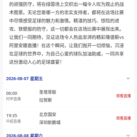
的顽强防守，将在绿茵场上交织出一幅令人叹为观止的战
术图景。无论您是哪一方的忠实支持者，都将在这场比赛
中尽情感受足球的魅力和激情。精湛的技巧、惊险的进
攻、铁壁般的防守，这一切都会在这场比赛中展现出来。
让我们一同期待，见证这场令人热血澎湃的精彩隆德斯vs
阿里安娜直播！在这个瞬间，让我们抛开一切烦恼，沉浸
在足球的世界中，为自己心爱的球队加油助威，一同共享
这份激动人心的足球盛宴！
2026-08-07 星期五
圣塔菲联
06:00
观看直播
阿甲直播
拉努斯
北京国安
19:35
观看直播
中超直播
深圳新鹏城
2026-08-08 星期六